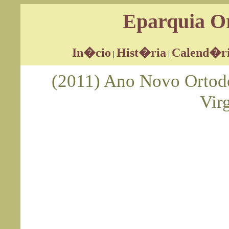
Eparquia Or
In�cio
Hist�ria
Calend�r
|
|
(2011) Ano Novo Ortod
Vir