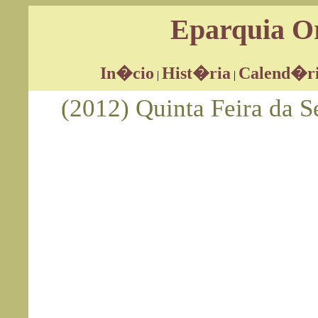
Eparquia Or
In�cio
Hist�ria
Calend�r
|
|
(2012) Quinta Feira da S