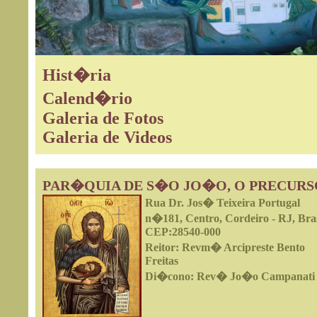
Hist�ria
Calend�rio
Galeria de Fotos
Galeria de Videos
PAR�QUIA DE S�O JO�O, O PRECUR
Rua Dr. Jos� Teixeira Portugal
n�181, Centro, Cordeiro - RJ, Bras
CEP:28540-000
Reitor: Revm� Arcipreste Bento
Freitas
Di�cono: Rev� Jo�o Campanati