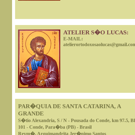
ATELIER S�O LUCAS:
E-MAIL:
atelierortodoxosaolucas@gmail.co
PAR�QUIA DE SANTA CATARINA, A
GRANDE
S�tio Alexandria, S / N - Pousada do Conde, km 97.5, 
101 - Conde, Para�ba (PB) - Brasil
Revm�. Arquimandrita Jer�nimo Santos