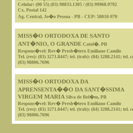
Celular: (00 55) (83) 98833.1305 / (83) 99968.9792
Cx. Postal 142
Ag. Central, Jo�o Pessoa - PB - CEP: 58010-970
MISS�O ORTODOXA DE SANTO
ANT�NIO, O GRANDE
Catol�, PB
Respons�vel: Rev� Presb�tero Emiliano Camilo
Tel. (res): (83) 3271.8447; tel. (trab): (84) 3288.2141; tel. ce
(83) 98806.7696
MISS�O ORTODOXA DA
APRENSENTA��O DA SANT�SSIMA
VIRGEM MARIA
Silva de Bel�m, PB
Respons�vel: Rev� Presb�tero Emiliano Camilo
Tel. (res): (83) 3271.8447; tel. (trab): (84) 3288.2141; tel. ce
(83) 98806.7696